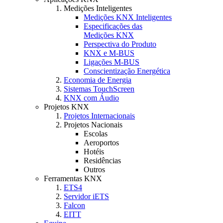
Medições Inteligentes
Medições KNX Inteligentes
Especificações das
Medições KNX
Perspectiva do Produto
KNX e M-BUS
Ligações M-BUS
Conscientização Energética
Economia de Energia
Sistemas TouchScreen
KNX com Áudio
Projetos KNX
Projetos Internacionais
Projetos Nacionais
Escolas
Aeroportos
Hotéis
Residências
Outros
Ferramentas KNX
ETS4
Servidor iETS
Falcon
EITT