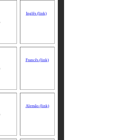
Inglês (link)
s
Francês (link)
s
Alemão (link)
s