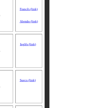
Francês (link)
s
Alemão (link)
Inglês (link)
s
Sueco (link)
s