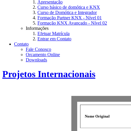
Apresentação
Curso básico de domótica e KNX
Curso de Domótica e Integrador
Formação Partner KNX - Nível 01
Formação KNX Avançado - Nível 02
Informações
Efetuar Matrícula
Entrar em Contato
Contato
Fale Conosco
Orçamento Online
Downloads
Projetos Internacionais
Nome Original