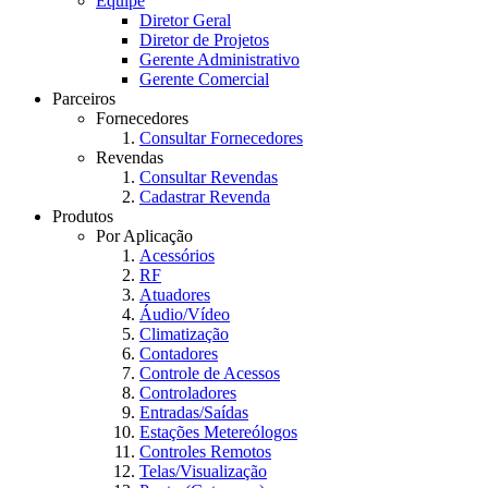
Equipe
Diretor Geral
Diretor de Projetos
Gerente Administrativo
Gerente Comercial
Parceiros
Fornecedores
Consultar Fornecedores
Revendas
Consultar Revendas
Cadastrar Revenda
Produtos
Por Aplicação
Acessórios
RF
Atuadores
Áudio/Vídeo
Climatização
Contadores
Controle de Acessos
Controladores
Entradas/Saídas
Estações Metereólogos
Controles Remotos
Telas/Visualização