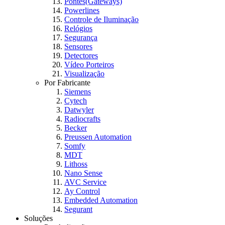
Pontes(Gateways)
Powerlines
Controle de Iluminação
Relógios
Segurança
Sensores
Detectores
Vídeo Porteiros
Visualização
Por Fabricante
Siemens
Cytech
Datwyler
Radiocrafts
Becker
Preussen Automation
Somfy
MDT
Lithoss
Nano Sense
AVC Service
Ay Control
Embedded Automation
Segurant
Soluções