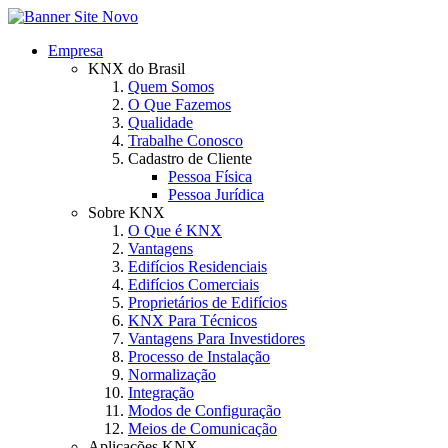
Empresa
KNX do Brasil
Quem Somos
O Que Fazemos
Qualidade
Trabalhe Conosco
Cadastro de Cliente
Pessoa Física
Pessoa Jurídica
Sobre KNX
O Que é KNX
Vantagens
Edifícios Residenciais
Edifícios Comerciais
Proprietários de Edifícios
KNX Para Técnicos
Vantagens Para Investidores
Processo de Instalação
Normalização
Integração
Modos de Configuração
Meios de Comunicação
Aplicações KNX