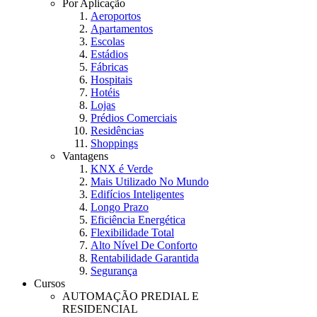
Por Aplicação
Aeroportos
Apartamentos
Escolas
Estádios
Fábricas
Hospitais
Hotéis
Lojas
Prédios Comerciais
Residências
Shoppings
Vantagens
KNX é Verde
Mais Utilizado No Mundo
Edifícios Inteligentes
Longo Prazo
Eficiência Energética
Flexibilidade Total
Alto Nível De Conforto
Rentabilidade Garantida
Segurança
Cursos
AUTOMAÇÃO PREDIAL E
RESIDENCIAL