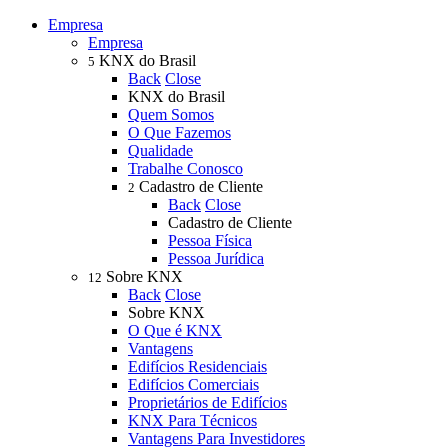
Empresa
Empresa
KNX do Brasil
5
Back
Close
KNX do Brasil
Quem Somos
O Que Fazemos
Qualidade
Trabalhe Conosco
Cadastro de Cliente
2
Back
Close
Cadastro de Cliente
Pessoa Física
Pessoa Jurídica
Sobre KNX
12
Back
Close
Sobre KNX
O Que é KNX
Vantagens
Edifícios Residenciais
Edifícios Comerciais
Proprietários de Edifícios
KNX Para Técnicos
Vantagens Para Investidores