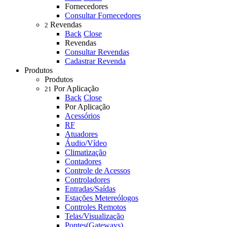
Fornecedores
Consultar Fornecedores
Revendas
2
Back
Close
Revendas
Consultar Revendas
Cadastrar Revenda
Produtos
Produtos
Por Aplicação
21
Back
Close
Por Aplicação
Acessórios
RF
Atuadores
Áudio/Vídeo
Climatização
Contadores
Controle de Acessos
Controladores
Entradas/Saídas
Estações Metereólogos
Controles Remotos
Telas/Visualização
Pontes(Gateways)