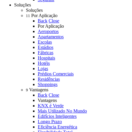
Soluções
Soluções
Por Aplicação
11
Back
Close
Por Aplicação
Aeroportos
Apartamentos
Escolas
Estádios
Fábricas
Hospitais
Hotéis
Lojas
Prédios Comerciais
Residências
Shoppings
Vantagens
9
Back
Close
Vantagens
KNX é Verde
Mais Utilizado No Mundo
Edifícios Inteligentes
Longo Prazo
Eficiência Energética