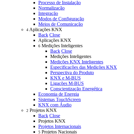
Processo de Instalação
Normalização
Integração
Modos de Configuração
Meios de Comunicação
Aplicações KNX
4
Back
Close
Aplicações KNX
Medições Inteligentes
6
Back
Close
Medições Inteligentes
Medições KNX Inteligentes
Especificações das Medições KNX
Perspectiva do Produto
KNX e M-BUS
Ligações M-BUS
Conscientização Energética
Economia de Energia
Sistemas TouchScreen
KNX com Áudio
Projetos KNX
2
Back
Close
Projetos KNX
Projetos Internacionais
Projetos Nacionais
5