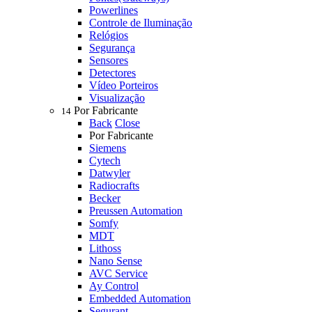
Powerlines
Controle de Iluminação
Relógios
Segurança
Sensores
Detectores
Vídeo Porteiros
Visualização
Por Fabricante
14
Back
Close
Por Fabricante
Siemens
Cytech
Datwyler
Radiocrafts
Becker
Preussen Automation
Somfy
MDT
Lithoss
Nano Sense
AVC Service
Ay Control
Embedded Automation
Segurant